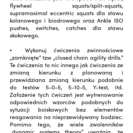
flywheel squats/split-squats,
supramaximal eccentric squats dla stawu
kolanowego i biodrowego oraz Ankle ISO
pushes, switches, catches dla stawu
skokowego.
▪ Wykonuj ćwiczenia zwinnościowe
„zamknięte” tzw „closed chain agility drills.”
Te ćwiczenia to nic innego jak ćwiczenia ze
zmianą kierunku z planowaną i
przewidziana zmianą kierunku podobnie
do testów 5-0-5, 5-10-5, Y-test, itd.
Założenie tych ćwiczeń jest wytrenowanie
odpowiednich wzorców podobnych do
sytuacji boiskowych bez elementów
reagowania na nieprzewidywany bodziec.
Pomimo tego, że wiele zwolenników
„dynamic systems theory” uważają, że