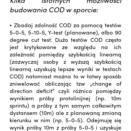
Kilka istotnych możliwości
budowania COD w sporcie:
▪ Zbadaj zdolność COD za pomocą testów
5-0-5, 5-10-5, Y-test (planowane), albo 90
degree cut test. Dużo testów COD często
jest krytykowane ze względu na ich
zależność pomiędzy szybkością linearną
(zazwyczaj osoby z wyższą szybkością
linearną uzyskują lepsze wyniki w testach
COD) natomiast można to w łatwy sposób
zniwelować obliczając tzw „change of
direction deficit” czyli różnica pomiędzy
wynikiem próby protolinijnej (np. 10m
sprintu) a próby z tym samym całkowitym
dystansem (10m) ale z planowaną zmianą
kierunku w nim (np. 5-0-5). Odejmuję się
wynik próby 10m z próby 5-0-5 i uzyskuje